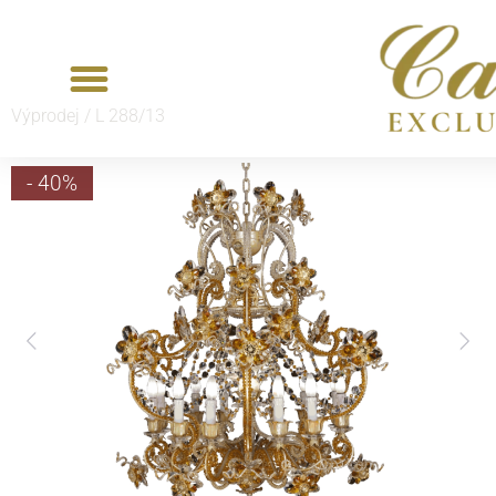
Výprodej /
L 288/13
- 40%