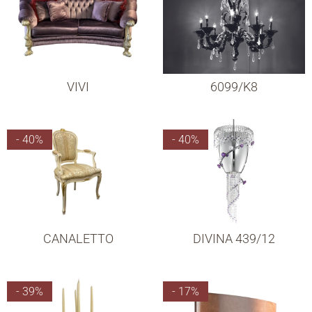
VIVI
6099/K8
- 40%
- 40%
CANALETTO
DIVINA 439/12
- 39%
- 17%