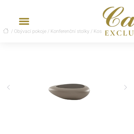
/
Obývací pokoje
/
Konferenční stolky
/
Kos