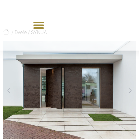
/
Dveře
/
SYNUA