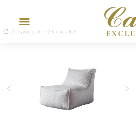
/
Obývací pokoje
/
Křesla
/
IOS