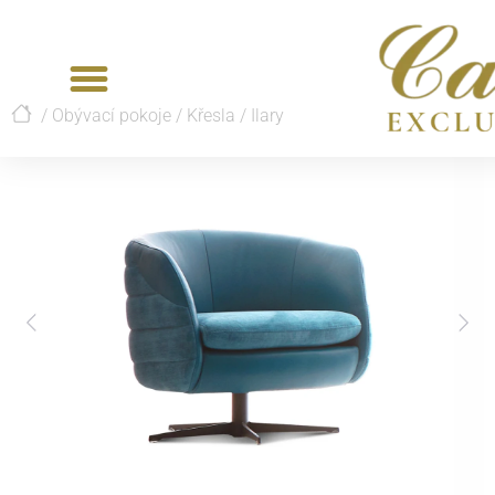
/
Obývací pokoje
/
Křesla
/
Ilary