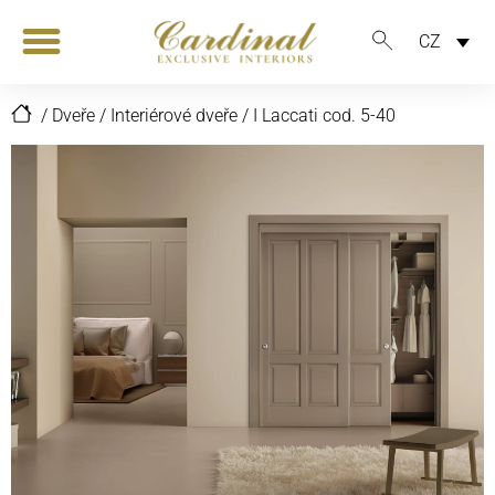
CZ
/
Dveře
/
Interiérové dveře
/
I Laccati cod. 5-40