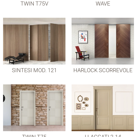
TWIN T75V
WAVE
SINTESI MOD. 121
HARLOCK SCORREVOLE
TWIN T75
I LACCATI 2-14