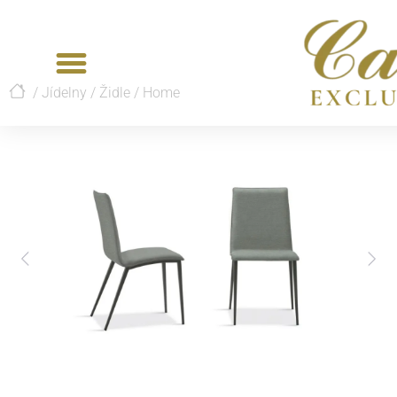
/
Jídelny
/
Židle
/
Home