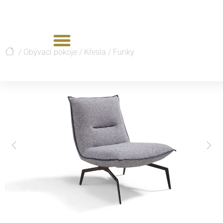
/
Obývací pokoje
/
Křesla
/
Funky