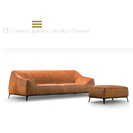
/
Obývací pokoje
/
Lenošky
/
Florence