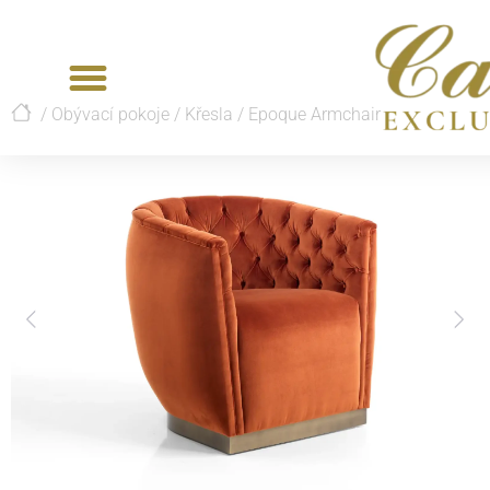
/
Obývací pokoje
/
Křesla
/
Epoque Armchair