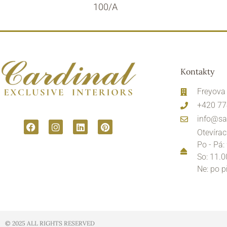
100/A
Kontakty
Freyova
+420 77
info@sa
Otevírac
Po - Pá:
So: 11.0
Ne: po 
© 2025 ALL RIGHTS RESERVED​