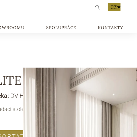
CZ
HOWROOMU
SPOLUPRÁCE
KONTAKTY
LITE LAMP TABLE
čka:
DV HOME COLLECTION
dací stolek
POPTAT PRODUKT