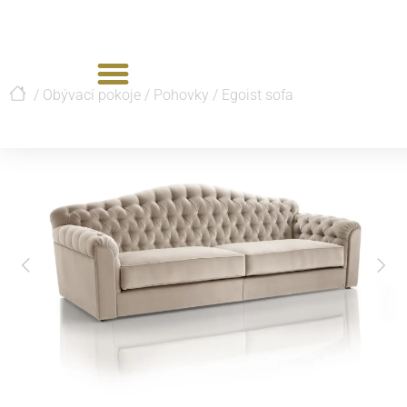
/
Obývací pokoje
/
Pohovky
/
Egoist sofa