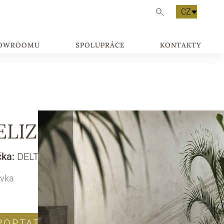
CZ
HOWROOMU
SPOLUPRÁCE
KONTAKTY
ELIZIA
čka:
DELTA SALOTTI
vka
POPTAT PRODUKT