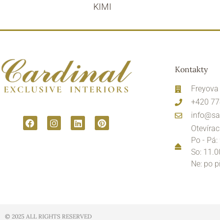
KIMI
Kontakty
Freyova
+420 77
info@sa
Otevírac
Po - Pá:
So: 11.0
Ne: po 
© 2025 ALL RIGHTS RESERVED​