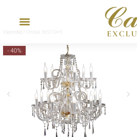
Výprodej /
Cristal 365/10+5
- 40%