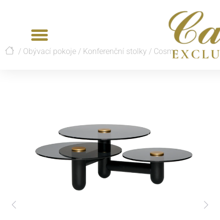
/
Obývací pokoje
/
Konferenční stolky
/
Cosmo