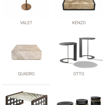
VALET
KENZO
QUADRO
OTTO