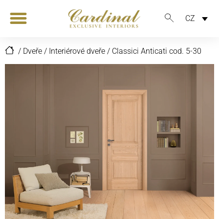
CZ
/
Dveře
/
Interiérové dveře
/
Classici Anticati cod. 5-30