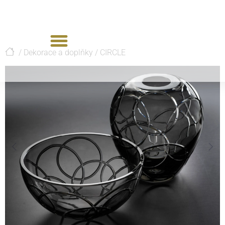
/
Dekorace a doplňky
/
CIRCLE