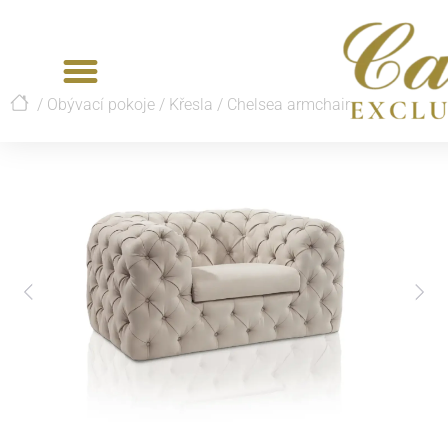
/
Obývací pokoje
/
Křesla
/
Chelsea armchair