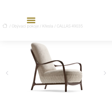
/
Obývací pokoje
/
Křesla
/
CALLAS 49035