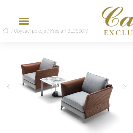
/
Obývací pokoje
/
Křesla
/
BLOSSOM