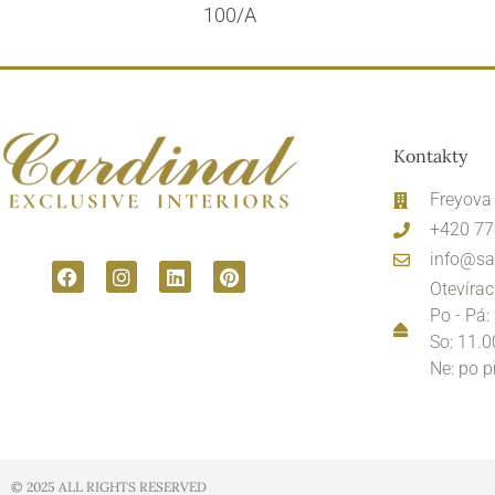
100/A
Kontakty
Freyova
+420 77
info@sa
Otevírac
Po - Pá:
So: 11.0
Ne: po 
© 2025 ALL RIGHTS RESERVED​