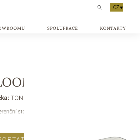
CZ
HOWROOMU
SPOLUPRÁCE
KONTAKTY
LOOM
čka:
TONIN CASA
renční stolek
POPTAT PRODUKT