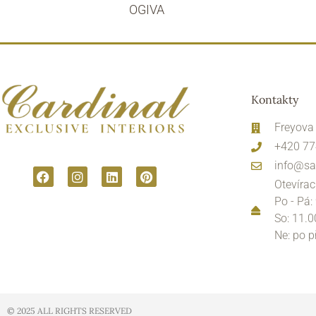
OGIVA
Kontakty
Freyova
+420 77
info@sa
Otevírac
Po - Pá:
So: 11.0
Ne: po 
© 2025 ALL RIGHTS RESERVED​