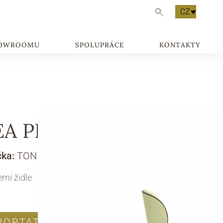
CZ
HOWROOMU
SPOLUPRÁCE
KONTAKTY
EA PLUS
čka:
TONIN CASA
ní židle
POPTAT PRODUKT