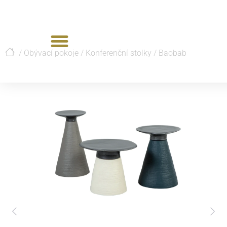
/
Obývací pokoje
/
Konferenční stolky
/
Baobab