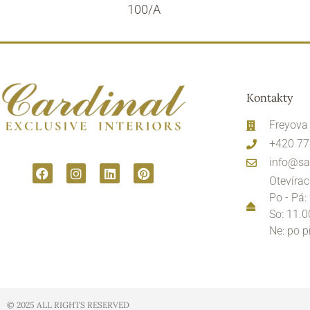
100/A
Kontakty
Freyova
+420 77
info@sa
Otevírac
Po - Pá:
So: 11.0
Ne: po 
© 2025 ALL RIGHTS RESERVED​