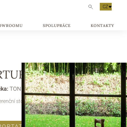
CZ
HOWROOMU
SPOLUPRÁCE
KONTAKTY
RTURO
čka:
TONIN CASA
renční stolek
POPTAT PRODUKT