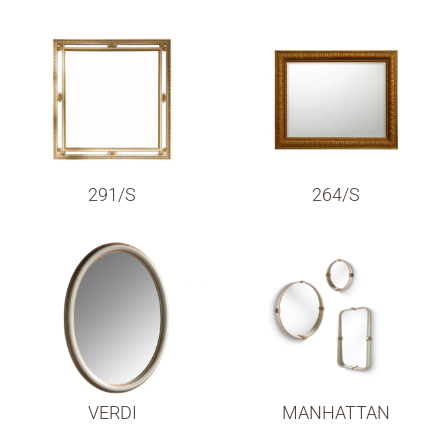
291/S
264/S
VERDI
MANHATTAN