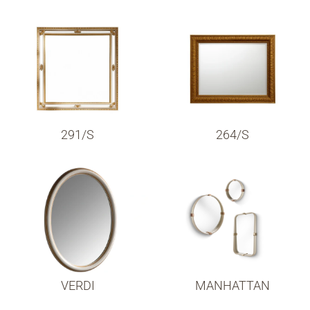
291/S
264/S
VERDI
MANHATTAN