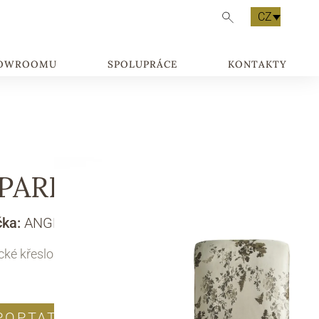
CZ
HOWROOMU
SPOLUPRÁCE
KONTAKTY
PARIO ART. 60134
čka:
ANGELO CAPPELLINI
cké křeslo
POPTAT PRODUKT