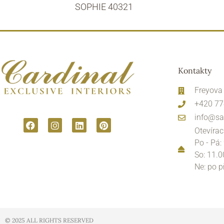
SOPHIE 40321
Kontakty
Freyova
+420 77
info@sa
Otevírac
Po - Pá:
So: 11.0
Ne: po 
© 2025 ALL RIGHTS RESERVED​