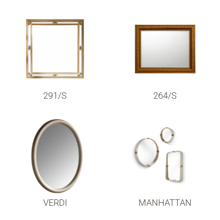
291/S
264/S
VERDI
MANHATTAN