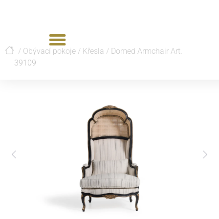
/
Obývací pokoje
/
Křesla
/
Domed Armchair Art.
39109