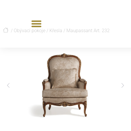
/
Obývací pokoje
/
Křesla
/
Maupassant Art. 232