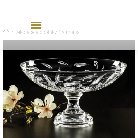
/
Dekorace a doplňky
/
Armonia