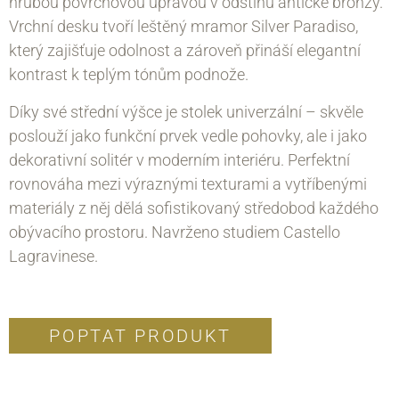
hrubou povrchovou úpravou v odstínu antické bronzy.
Vrchní desku tvoří leštěný mramor Silver Paradiso,
který zajišťuje odolnost a zároveň přináší elegantní
kontrast k teplým tónům podnože.
Díky své střední výšce je stolek univerzální – skvěle
poslouží jako funkční prvek vedle pohovky, ale i jako
dekorativní solitér v moderním interiéru. Perfektní
rovnováha mezi výraznými texturami a vytříbenými
materiály z něj dělá sofistikovaný středobod každého
obývacího prostoru. Navrženo studiem Castello
Lagravinese.
POPTAT PRODUKT