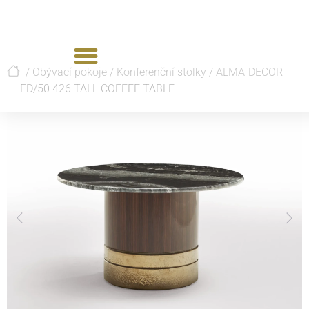
/
Obývací pokoje
/
Konferenční stolky
/
ALMA-DECOR
ED/50 426 TALL COFFEE TABLE