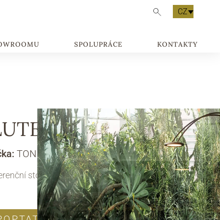
CZ
HOWROOMU
SPOLUPRÁCE
KONTAKTY
LUTE
čka:
TONIN CASA
renční stolek
POPTAT PRODUKT