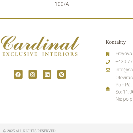
100/A
Kontakty
Freyova
+420 77
info@sa
Otevírac
Po - Pá:
So: 11.0
Ne: po 
© 2025 ALL RIGHTS RESERVED​